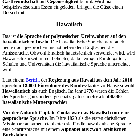
Gastfreundschaft
auf
Gegenseitigkeit
beruht: Wird man
beispielsweise zum Essen eingeladen, bringen die Gäste einen
Dessert mit.
Hawaiisch
Das ist
die Sprache der polynesischen Ureinwohner auf den
hawaiianischen Inseln
. Die hawaiianische Sprache wird auch
heute noch gesprochen und ist neben dem Englischen die
Amtssprache. Obwohl Englisch hauptsächlich verwendet wird, wird
Hawaiisch zurzeit immer beliebter, da bei einigen Kindergärten,
Schulen und Universitäten die hawaiianische Sprache unterrichtet
wird.
Laut einem
Bericht
der
Regierung aus Hawaii
aus dem Jahr
2016
sprechen 18.000 Einwohner des Bundesstaates
zu Hause sowohl
Hawaiianisch
als auch Englisch.
Im Jahr
1778
waren die Zahlen
der Sprecher ganz anders: geschätzt gab es
mehr als 500.000
hawaiianische Muttersprachler
.
Vor der Ankunft Captain Cooks war das Hawaiisch nur eine
gesprochene Sprache
. Im Jahre 1820 als die ersten christlichen
Missionare ankamen, etablierten sie für die hawaiianische Sprache
eine Schriftsprache mit einem
Alphabet aus zwölf lateinischen
Buchstaben
.