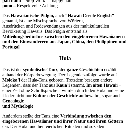
pau hana
– Stop Work – “happy hour”
pono
– Respektvoll / Achtung
Das
Hawaiianische Pidgin,
auch
“Hawaii Creole English”
genannt, ist eine Mischsprache von Wörtern,
Ausdrücken und Redewendungen aus der multikulturellen
Bevölkerung Hawaiis. Das Pidgin entstand als
Mitteilungsbedürfnis zwischen den eingeborenen Hawaiianern
und den Einwanderern aus Japan, China, den Philippinen und
Portugal
.
Hula
Das ist der
symbolische Tanz
, der
ganze Geschichten
erzählt
anhand der Körperbewegung. Der Legende zufolge wurde auf
Moloka’i
der Hula-Tanz geboren. Trotzdem besagen andere
Legenden, dass der Tanz aus
Kaua’i
stammt.
Im alten Hawaii
–
einer Zeit ohne Schriftsprache – wurden durch den Hula und seine
Lieder nicht nur
Kultur
oder
Geschichte
aufbewahrt, sogar auch
Genealogie
und Mythologie
.
Außerdem stellte der Tanz eine
Verbindung zwischen den
eingeborenen Hawaiianer und ihrer Natur und ihren Göttern
dar. Der Hula fand bei feierlichen Ritualen und sozialen