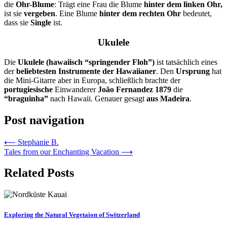
die
Ohr-Blume
: Trägt eine Frau die Blume
hinter dem linken Ohr,
ist sie
vergeben
. Eine Blume
hinter dem rechten Ohr
bedeutet,
dass sie
Single
ist.
Ukulele
Die
Ukulele (hawaiisch “springender Floh”)
ist tatsächlich eines
der
beliebtesten Instrumente der Hawaiianer
. Den
Ursprung
hat
die Mini-Gitarre aber in Europa, schließlich brachte der
portugiesische
Einwanderer
João
Fernandez 1879
die
“braguinha”
nach Hawaii. Genauer gesagt
aus Madeira
.
Post navigation
⟵
Stephanie B.
Tales from our Enchanting Vacation
⟶
Related Posts
Exploring the Natural Vegetaion of Switzerland