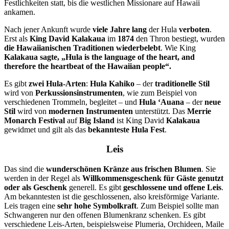
Festlichkeiten statt, bis die westlichen Missionare auf Hawaii
ankamen.
Nach jener Ankunft wurde
viele Jahre lang
der Hula
verboten
.
Erst als
King David Kalakaua
im
1874
den Thron bestiegt, wurden
die Hawaiianischen Traditionen wiederbelebt
. Wie King
Kalakaua sagte, „Hula is the language of the heart, and
therefore the
heartbeat of the Hawaiian people“.
Es gibt
zwei Hula-Arten
:
Hula Kahiko
– der
traditionelle Stil
wird von
Perkussionsinstrumenten
, wie zum Beispiel von
verschiedenen Trommeln, begleitet – und
Hula ‘Auana
– der
neue
Stil
wird von
modernen Instrumenten
unterstützt. Das
Merrie
Monarch Festival
auf
Big Island
ist King David
Kalakaua
gewidmet und gilt als das
bekannteste Hula Fest
.
Leis
Das sind die
wunderschönen Kränze aus frischen Blumen
. Sie
werden in der Regel als
Willkommensgeschenk für Gäste genutzt
oder als Geschenk
generell. Es gibt
geschlossene und offene Leis
.
Am bekanntesten ist die geschlossenen, also kreisförmige Variante.
Leis tragen eine
sehr hohe Symbolkraft
. Zum Beispiel sollte man
Schwangeren nur den offenen Blumenkranz schenken. Es gibt
verschiedene Leis-Arten, beispielsweise Plumeria, Orchideen, Maile