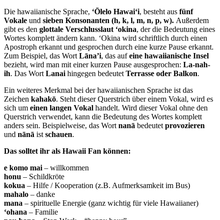
Die hawaiianische Sprache,
ʻŌlelo Hawaiʻi
, besteht aus
fünf
Vokale
und
sieben Konsonanten (h, k, l, m, n, p, w).
Außerdem
gibt es den
glottale Verschlusslaut ‘okina
, der die Bedeutung eines
Wortes komplett ändern kann. ‘Okina wird schriftlich durch einen
Apostroph erkannt und gesprochen durch eine kurze Pause erkannt.
Zum Beispiel, das Wort
Lāna’i
, das auf
eine hawaiianische Insel
bezieht, wird man mit einer kurzen Pause ausgesprochen:
La-nah-
ih
. Das Wort
Lanai
hingegen bedeutet
Terrasse oder Balkon
.
Ein weiteres Merkmal bei der hawaiianischen Sprache ist das
Zeichen
kahakō
. Steht dieser Querstrich über einem Vokal, wird es
sich um
einen langen Vokal
handelt. Wird dieser Vokal ohne den
Querstrich verwendet, kann die Bedeutung des Wortes komplett
anders sein. Beispielweise, das Wort
nanā
bedeutet
provozieren
und
nānā
ist
schauen
.
Das solltet ihr als Hawaii Fan können:
e komo mai
– willkommen
honu
– Schildkröte
kokua
– Hilfe / Kooperation (z.B. Aufmerksamkeit im Bus)
mahalo
– danke
mana
– spirituelle Energie (ganz wichtig für viele Hawaiianer)
‘ohana
– Familie