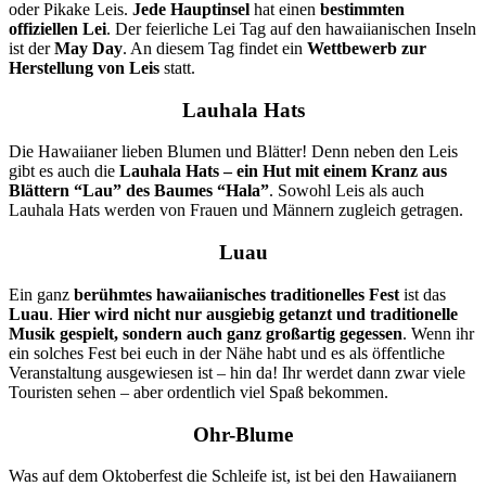
oder Pikake Leis.
Jede Hauptinsel
hat einen
bestimmten
offiziellen Lei
. Der feierliche Lei Tag auf den hawaiianischen Inseln
ist der
May Day
. An diesem Tag findet ein
Wettbewerb zur
Herstellung von Leis
statt.
Lauhala Hats
Die Hawaiianer lieben Blumen und Blätter! Denn neben den Leis
gibt es auch die
Lauhala Hats
– ein Hut mit einem Kranz aus
Blättern “Lau” des Baumes “Hala”
. Sowohl Leis als auch
Lauhala Hats werden von Frauen und Männern zugleich getragen.
Luau
Ein ganz
berühmtes hawaiianisches traditionelles Fest
ist das
Luau
.
Hier wird nicht nur ausgiebig getanzt und traditionelle
Musik gespielt, sondern auch ganz großartig gegessen
. Wenn ihr
ein solches Fest bei euch in der Nähe habt und es als öffentliche
Veranstaltung ausgewiesen ist – hin da! Ihr werdet dann zwar viele
Touristen sehen – aber ordentlich viel Spaß bekommen.
Ohr-Blume
Was auf dem Oktoberfest die Schleife ist, ist bei den Hawaiianern