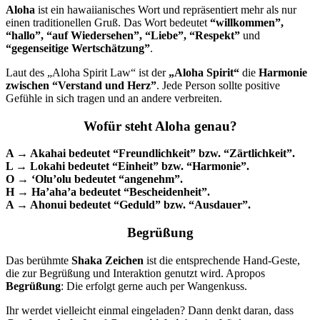
Aloha
ist ein hawaiianisches Wort und repräsentiert mehr als nur
einen traditionellen Gruß. Das Wort bedeutet
“willkommen”,
“hallo”, “auf Wiedersehen”, “Liebe”, “Respekt”
und
“gegenseitige Wertschätzung”
.
Laut des „Aloha Spirit Law“ ist der
„Aloha Spirit“
die
Harmonie
zwischen “Verstand und Herz”
. Jede Person sollte positive
Gefühle in sich tragen und an andere verbreiten.
Wofür steht Aloha genau?
A → Akahai bedeutet “Freundlichkeit” bzw. “Zärtlichkeit”.
L → Lokahi bedeutet “Einheit” bzw. “Harmonie”.
O → ‘Olu’olu bedeutet “angenehm”.
H → Ha’aha’a bedeutet “Bescheidenheit”.
A → Ahonui bedeutet “Geduld” bzw. “Ausdauer”.
Begrüßung
Das berühmte
Shaka Zeichen
ist die entsprechende Hand-Geste,
die zur Begrüßung und Interaktion genutzt wird. Apropos
Begrüßung
: Die erfolgt gerne auch per Wangenkuss.
Ihr werdet vielleicht einmal eingeladen? Dann denkt daran, dass